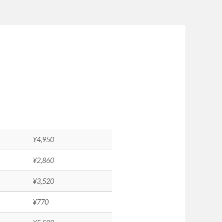
¥4,950
¥2,860
¥3,520
¥770