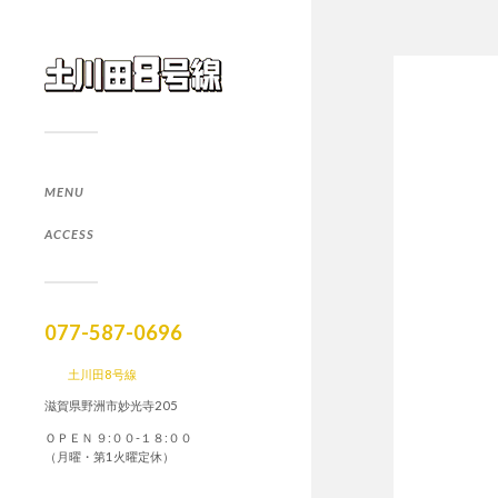
MENU
ACCESS
077-587-0696
土川田8号線
滋賀県野洲市妙光寺205
ＯＰＥＮ ９:００-１８:００
（月曜・第1火曜定休）